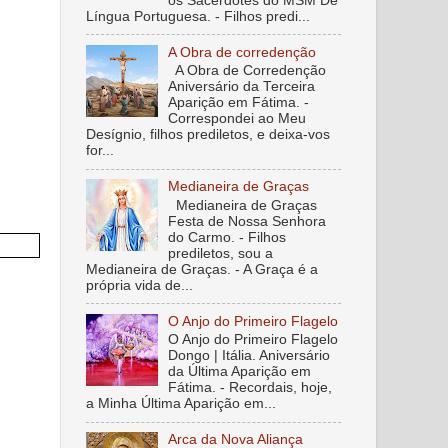
os Sacerdotes do MSM De
Língua Portuguesa. - Filhos predi...
A Obra de corredenção
A Obra de Corredenção
Aniversário da Terceira
Aparição em Fátima. -
Correspondei ao Meu
Desígnio, filhos prediletos, e deixa-vos
for...
Medianeira de Graças
Medianeira de Graças
Festa de Nossa Senhora
do Carmo. - Filhos
prediletos, sou a
Medianeira de Graças. - A Graça é a
própria vida de...
O Anjo do Primeiro Flagelo
O Anjo do Primeiro Flagelo
Dongo | Itália. Aniversário
da Última Aparição em
Fátima. - Recordais, hoje,
a Minha Última Aparição em...
Arca da Nova Aliança