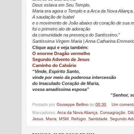
Deus estava em Seu Templo,
Maria era agora o Templo e a Arca da Nova Aliança.
A saudação de Isabel
e o movimento de João abaixo do coração de sua 
foi o primeiro ato de adoração
da comunidade na presença do Santíssimo.”
Santíssima Virgem Maria | Anna Catharina Emmeri
Clique aqui e veja também:
O enorme Dragão vermelho
Segundo Advento de Jesus
Caminho do Calvário
“Vinde, Espírito Santo,
vinde por meio da poderosa intercessão
do Imaculado Coração de Maria,
vossa amadíssima esposa”
“Senhor, so
Postado por
Giuseppe Bellino
às
00:30
Um comentá
Marcadores:
Arca da Nova Aliança
,
Consagração
,
Dil
Jesus
,
Maria
,
MSM
,
Refúgio
,
Santidade
,
Segundo Ad