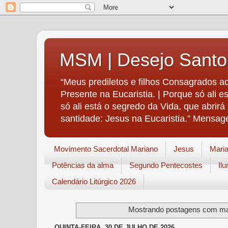
MSM | Desejo Santo
“Meus prediletos e filhos Consagrados ao
Presente na Eucaristia. | Porque só ali e
só ali está o segredo da Vida, que abrir
santidade: Jesus na Eucaristia.” Mensag
Movimento Sacerdotal Mariano
Jesus
Mari
Potências da alma
Segundo Pentecostes
Il
Calendário Litúrgico 2026
Mostrando postagens com m
QUINTA-FEIRA, 30 DE JULHO DE 2026