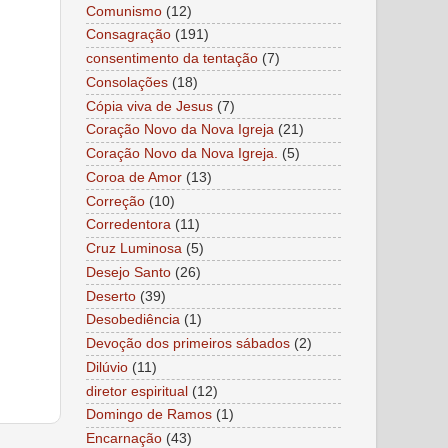
Comunismo
(12)
Consagração
(191)
consentimento da tentação
(7)
Consolações
(18)
Cópia viva de Jesus
(7)
Coração Novo da Nova Igreja
(21)
Coração Novo da Nova Igreja.
(5)
Coroa de Amor
(13)
Correção
(10)
Corredentora
(11)
Cruz Luminosa
(5)
Desejo Santo
(26)
Deserto
(39)
Desobediência
(1)
Devoção dos primeiros sábados
(2)
Dilúvio
(11)
diretor espiritual
(12)
Domingo de Ramos
(1)
Encarnação
(43)