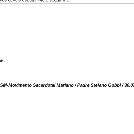
vós deveis escutar-Me e seguir-Me
ais
SM-Movimento Sacerdotal Mariano / Padre Stefano Gobbi / 30.0