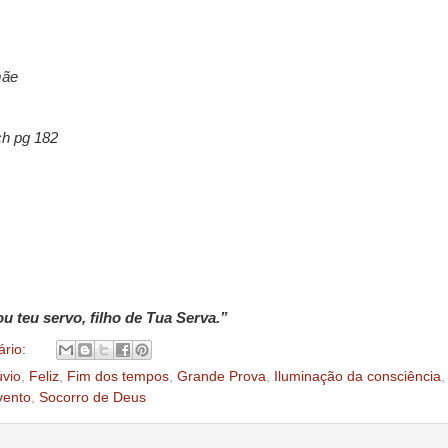
mãe
ch pg 182
u teu servo, filho de Tua Serva.”
rio:
úvio
,
Feliz
,
Fim dos tempos
,
Grande Prova
,
Iluminação da consciência
,
vento
,
Socorro de Deus