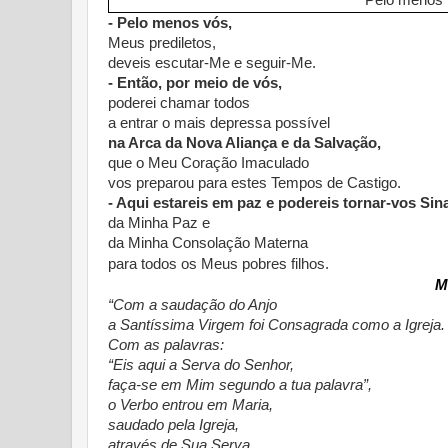
Pelo menos 
- Pelo menos vós,
Meus prediletos,
deveis escutar-Me e seguir-Me.
- Então, por meio de vós,
poderei chamar todos
a entrar o mais depressa possível
na Arca da Nova Aliança e da Salvação,
que o Meu Coração Imaculado
vos preparou para estes Tempos de Castigo.
- Aqui estareis em paz e podereis tornar-vos Sin
da Minha Paz e
da Minha Consolação Materna
para todos os Meus pobres filhos.
M
“Com a saudação do Anjo
a Santíssima Virgem foi Consagrada como a Igreja.
Com as palavras:
“Eis aqui a Serva do Senhor,
faça-se em Mim segundo a tua palavra”,
o Verbo entrou em Maria,
saudado pela Igreja,
através de Sua Serva.