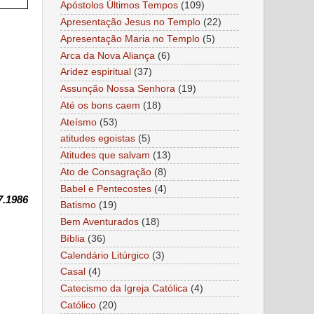
Apóstolos Últimos Tempos
(109)
Apresentação Jesus no Templo
(22)
Apresentação Maria no Templo
(5)
Arca da Nova Aliança
(6)
Aridez espiritual
(37)
Assunção Nossa Senhora
(19)
Até os bons caem
(18)
Ateísmo
(53)
atitudes egoistas
(5)
Atitudes que salvam
(13)
Ato de Consagração
(8)
Babel e Pentecostes
(4)
7.1986
Batismo
(19)
Bem Aventurados
(18)
Bíblia
(36)
Calendário Litúrgico
(3)
Casal
(4)
Catecismo da Igreja Católica
(4)
Católico
(20)