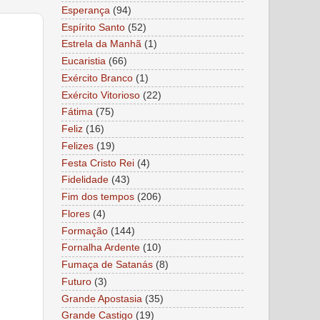
Esperança
(94)
Espírito Santo
(52)
Estrela da Manhã
(1)
Eucaristia
(66)
Exército Branco
(1)
Exército Vitorioso
(22)
Fátima
(75)
Feliz
(16)
Felizes
(19)
Festa Cristo Rei
(4)
Fidelidade
(43)
Fim dos tempos
(206)
Flores
(4)
Formação
(144)
Fornalha Ardente
(10)
Fumaça de Satanás
(8)
Futuro
(3)
Grande Apostasia
(35)
Grande Castigo
(19)