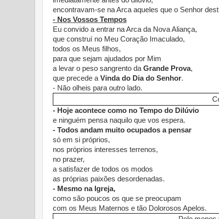
imediatamente antes do dilúvio,
encontravam-se na Arca aqueles que o Senhor desti
- Nos Vossos Tempos
Eu convido a entrar na Arca da Nova Aliança,
que construí no Meu Coração Imaculado,
todos os Meus filhos,
para que sejam ajudados por Mim
a levar o peso sangrento da
Grande Prova
,
que precede a
Vinda do Dia do Senhor
.
- Não olheis para outro lado.
C
- Hoje acontece como no Tempo do Dilúvio
e ninguém pensa naquilo que vos espera.
- Todos andam muito ocupados a pensar
só em si próprios,
nos próprios interesses terrenos,
no prazer,
a satisfazer de todos os modos
as próprias paixões desordenadas.
- Mesmo na Igreja,
como são poucos os que se preocupam
com os Meus Maternos e tão Dolorosos Apelos.