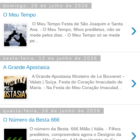
domingo, 26 de julho de 2026
O Meu Tempo
›
O Meu Tempo Festa de São Joaquim e Santa
Ana. - O Meu Tempo, filhos prediletos, não se
mede pelos dias. - O Meu Tempo só se mede
pe...
sexta-feira, 12 de junho de 2026
A Grande Apostasia
›
A Grande Apostasia Mosteiro de Le Bouveret –
Valais | Suíça. Festa do Coração Imaculado de
Maria. - Na Festa do Meu Coração Imaculad...
quarta-feira, 10 de junho de 2026
O Número da Besta 666
›
O número da Besta: 666 Milão | Itália. - Filhos
prediletos, compreendeis agora o Desígnio da
vossa Mãe Celeste, A Mulher Vestida de So...