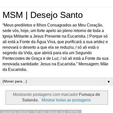
MSM | Desejo Santo
“Meus prediletos e filhos Consagrados ao Meu Coração,
sede vós, hoje, um forte apelo ao pleno retorno de toda a
Igreja Militante a Jesus Presente na Eucaristia. | Porque só
ali está a Fonte da Água Viva, que purificará a sua aridez e
renovará o deserto a que ela se reduziu; / só ali está o
segredo da Vida, que abrirá para ela um Segundo
Pentecostes de Graça e de Luz; / só ali está a Fonte da sua
renovada santidade: Jesus na Eucaristia.” Mensagem: Mãe
da Eucaristia.
▼
Mostrando postagens com marcador
Fumaça de
Satanás
.
Mostrar todas as postagens
quinta-feira, 14 de maio de 2026