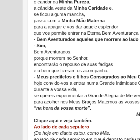
o candor da
Minha Pureza,
a cândida veste da
Minha Caridade
e,
se ficou alguma mancha,
passo com a
Minha Mão Materna
para a apagar e vos dar aquele esplendor
que vos permite entrar na Eterna Bem Aventurança 
- Bem Aventurados aqueles que morrem ao lado 
- Sim,
Bem Aventurados,
porque morrem no Senhor,
encontrarão o repouso de suas fadigas
e o bem que fizeram os acompanha.
- Meus prediletos e filhos Consagrados ao Meu 
hoje convido-vos a entrar numa Grande Intimidade
durante a vossa vida,
se quereis experimentar a Grande Alegria de Me ver
para acolher nos Meus Braços Maternos as vossas
“na hora da vossa morte”.
M
Clique aqui e veja também:
Ao lado de cada sepulcro
(De hoje em diante estou, como Mãe,
ao lado de cada sepulcro em que é deposto cada u