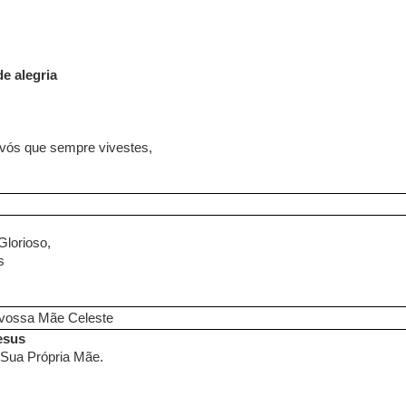
e alegria
 vós que sempre vivestes,
Glorioso,
s
 vossa Mãe Celeste
esus
 Sua Própria Mãe.