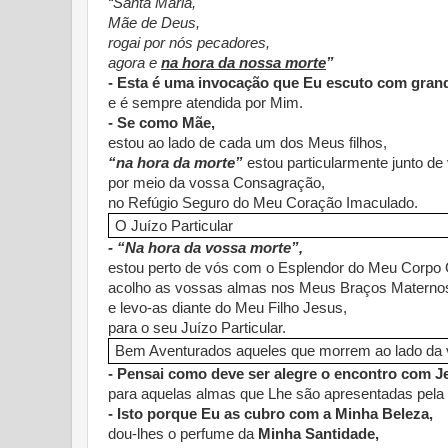
“Santa Maria,
Mãe de Deus,
rogai por nós pecadores,
agora e
na hora da nossa morte
”
- Esta é uma invocação que Eu escuto com grand
e é sempre atendida por Mim.
- Se como Mãe,
estou ao lado de cada um dos Meus filhos,
“na hora da morte”
estou particularmente junto de
por meio da vossa Consagração,
no Refúgio Seguro do Meu Coração Imaculado.
O Juízo Particular
- “Na hora da vossa morte”,
estou perto de vós com o Esplendor do Meu Corpo 
acolho as vossas almas nos Meus Braços Materno
e levo-as diante do Meu Filho Jesus,
para o seu Juízo Particular.
Bem Aventurados aqueles que morrem ao lado da
- Pensai como deve ser alegre o encontro com J
para aquelas almas que Lhe são apresentadas pela
- Isto porque Eu as cubro com a Minha Beleza,
dou-lhes o perfume da
Minha Santidade,