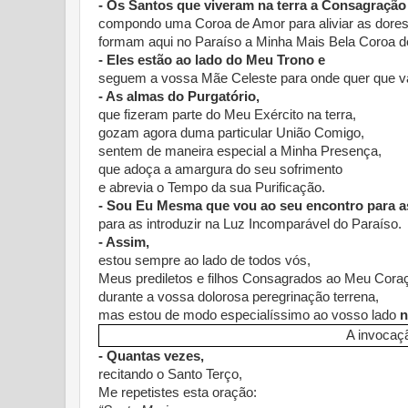
- Os Santos que viveram na terra a Consagraçã
compondo uma Coroa de Amor para aliviar as dore
formam aqui no Paraíso a Minha Mais Bela Coroa d
- Eles estão ao lado do Meu Trono e
seguem a vossa Mãe Celeste para onde quer que v
- As almas do Purgatório,
que fizeram parte do Meu Exército na terra,
gozam agora duma particular União Comigo,
sentem de maneira especial a Minha Presença,
que adoça a amargura do seu sofrimento
e abrevia o Tempo da sua Purificação.
- Sou Eu Mesma que vou ao seu encontro para a
para as introduzir na Luz Incomparável do Paraíso.
- Assim,
estou sempre ao lado de todos vós,
Meus prediletos e filhos Consagrados ao Meu Cora
durante a vossa dolorosa peregrinação terrena,
mas estou de modo especialíssimo ao vosso lado
n
A invocaç
- Quantas vezes,
recitando o Santo Terço,
Me repetistes esta oração: