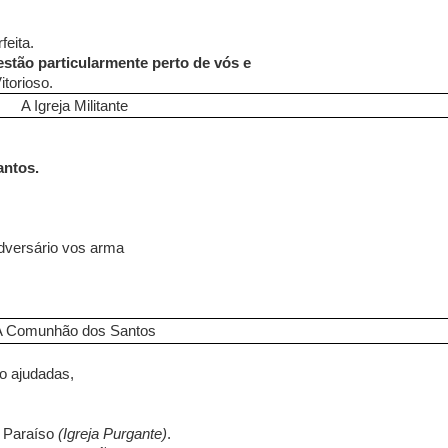
feita.
estão particularmente perto de vós e
torioso.
A Igreja Militante
ntos.
dversário vos arma
A Comunhão dos Santos
o ajudadas,
o Paraíso
(Igreja Purgante)
.