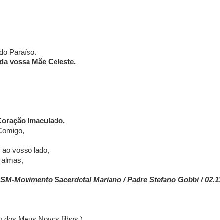
do Paraíso.
da vossa Mãe Celeste.
Coração Imaculado,
 Comigo,
 ao vosso lado,
 almas,
SM-Movimento Sacerdotal Mariano / Padre Stefano Gobbi / 02.1
m
dos Meus Novos filhos.)