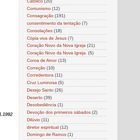
Católico
(20)
Comunismo
(12)
Consagração
(191)
consentimento da tentação
(7)
Consolações
(18)
Cópia viva de Jesus
(7)
Coração Novo da Nova Igreja
(21)
Coração Novo da Nova Igreja.
(5)
Coroa de Amor
(13)
Correção
(10)
Corredentora
(11)
Cruz Luminosa
(5)
Desejo Santo
(26)
Deserto
(39)
Desobediência
(1)
Devoção dos primeiros sábados
(2)
1.1992
Dilúvio
(11)
diretor espiritual
(12)
Domingo de Ramos
(1)