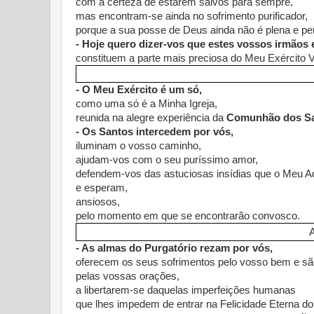
com a certeza de estarem salvos para sempre,
mas encontram-se ainda no sofrimento purificador,
porque a sua posse de Deus ainda não é plena e per
- Hoje quero dizer-vos que estes vossos irmãos 
constituem a parte mais preciosa do Meu Exército Vi
- O Meu Exército é um só,
como uma só é a Minha Igreja,
reunida na alegre experiência da
Comunhão dos Sa
- Os Santos intercedem por vós,
iluminam o vosso caminho,
ajudam-vos com o seu puríssimo amor,
defendem-vos das astuciosas insídias que o Meu A
e esperam,
ansiosos,
pelo momento em que se encontrarão convosco.
- As almas do Purgatório rezam por vós,
oferecem os seus sofrimentos pelo vosso bem e sã
pelas vossas orações,
a libertarem-se daquelas imperfeições humanas
que lhes impedem de entrar na Felicidade Eterna d