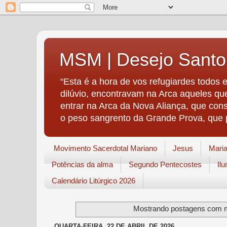
MSM | Desejo Santo
“Esta é a hora de vos refugiardes todos
dilúvio, encontravam na Arca aqueles qu
entrar na Arca da Nova Aliança, que con
o peso sangrento da Grande Prova, que 
Movimento Sacerdotal Mariano
Jesus
Mari
Potências da alma
Segundo Pentecostes
Il
Calendário Litúrgico 2026
Mostrando postagens com 
QUARTA-FEIRA, 22 DE ABRIL DE 2026