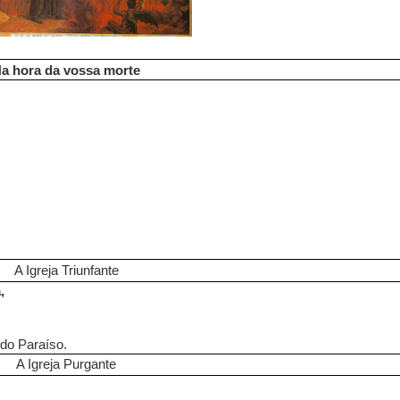
a hora da vossa morte
A Igreja Triunfante
,
do Paraíso.
A Igreja Purgante