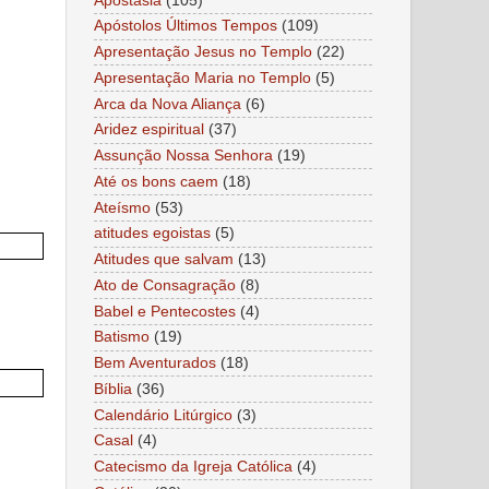
Apostasia
(105)
Apóstolos Últimos Tempos
(109)
Apresentação Jesus no Templo
(22)
Apresentação Maria no Templo
(5)
Arca da Nova Aliança
(6)
Aridez espiritual
(37)
Assunção Nossa Senhora
(19)
Até os bons caem
(18)
Ateísmo
(53)
atitudes egoistas
(5)
Atitudes que salvam
(13)
Ato de Consagração
(8)
Babel e Pentecostes
(4)
Batismo
(19)
Bem Aventurados
(18)
Bíblia
(36)
Calendário Litúrgico
(3)
Casal
(4)
Catecismo da Igreja Católica
(4)