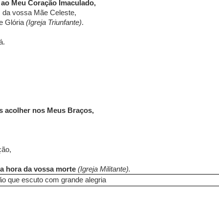
o ao Meu Coração Imaculado,
s da vossa Mãe Celeste,
e Glória
(Igreja Triunfante)
.
á.
s acolher nos Meus Braços,
ção,
a hora da vossa morte
(Igreja Militante).
ão que escuto com grande alegria