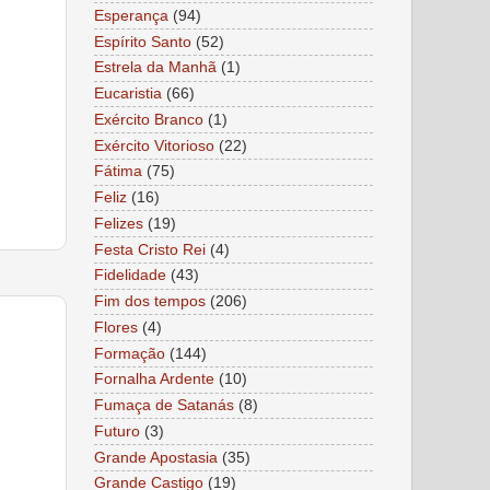
Esperança
(94)
Espírito Santo
(52)
Estrela da Manhã
(1)
Eucaristia
(66)
Exército Branco
(1)
Exército Vitorioso
(22)
Fátima
(75)
Feliz
(16)
Felizes
(19)
Festa Cristo Rei
(4)
Fidelidade
(43)
Fim dos tempos
(206)
Flores
(4)
Formação
(144)
Fornalha Ardente
(10)
Fumaça de Satanás
(8)
Futuro
(3)
Grande Apostasia
(35)
Grande Castigo
(19)