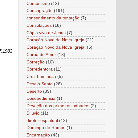
Comunismo
(12)
Consagração
(191)
consentimento da tentação
(7)
Consolações
(18)
Cópia viva de Jesus
(7)
Coração Novo da Nova Igreja
(21)
Coração Novo da Nova Igreja.
(5)
7.1983
Coroa de Amor
(13)
Correção
(10)
Corredentora
(11)
Cruz Luminosa
(5)
Desejo Santo
(26)
Deserto
(39)
Desobediência
(1)
Devoção dos primeiros sábados
(2)
Dilúvio
(11)
diretor espiritual
(12)
Domingo de Ramos
(1)
Encarnação
(43)