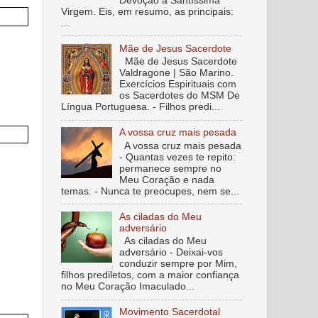
Devoção à Santíssima
Virgem. Eis, em resumo, as principais:
...
Mãe de Jesus Sacerdote
Mãe de Jesus Sacerdote
Valdragone | São Marino.
Exercícios Espirituais com
os Sacerdotes do MSM De
Língua Portuguesa. - Filhos predi...
A vossa cruz mais pesada
A vossa cruz mais pesada
- Quantas vezes te repito:
permanece sempre no
Meu Coração e nada
temas. - Nunca te preocupes, nem se...
As ciladas do Meu
adversário
As ciladas do Meu
adversário - Deixai-vos
conduzir sempre por Mim,
filhos prediletos, com a maior confiança
no Meu Coração Imaculado...
Movimento Sacerdotal