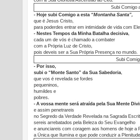
Subi Comigo a
- Hoje subi Comigo a esta
“Montanha Santa”,
que é Jesus Cristo,
para poderdes entrar em intimidade de vida com Ele
- Nestes Tempos da Minha Batalha decisiva
,
cada um de vós é chamado a combater
com a Própria Luz de Cristo,
pois deveis ser a Sua Própria Presença no mundo.
Subi Comig
- Por isso,
subi o
“Monte Santo” da Sua Sabedoria
,
que vos é revelada se fordes
pequeninos,
humildes e
pobres.
- A vossa mente será atraída pela Sua Mente Div
e assim penetrareis
no Segredo da Verdade Revelada na Sagrada Escrit
sereis arrebatados pela Beleza do Seu Evangelho
e anunciareis com coragem aos homens de hoje a P
a Única que Ilumina e que pode conduzir a Plenitud