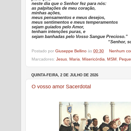
neste dia que o Senhor fez para nós:
as palpitações de meu coração,
minhas ações,
meus pensamentos e meus desejos,
meus sentimentos e meus temperamentos
sejam guiados pelo Amor,
tenham intenções puras, e
sejam banhadas pelo Vosso Sangue Precioso.”
“Senhor, so
Postado por
Giuseppe Bellino
às
00:30
Nenhum co
Marcadores:
Jesus
,
Maria
,
Misericórdia
,
MSM
,
Peque
QUINTA-FEIRA, 2 DE JULHO DE 2026
O vosso amor Sacerdotal