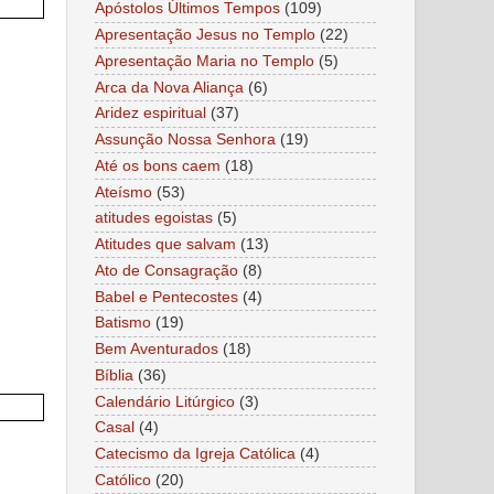
Apóstolos Últimos Tempos
(109)
Apresentação Jesus no Templo
(22)
Apresentação Maria no Templo
(5)
Arca da Nova Aliança
(6)
Aridez espiritual
(37)
Assunção Nossa Senhora
(19)
Até os bons caem
(18)
Ateísmo
(53)
atitudes egoistas
(5)
Atitudes que salvam
(13)
Ato de Consagração
(8)
Babel e Pentecostes
(4)
Batismo
(19)
Bem Aventurados
(18)
Bíblia
(36)
Calendário Litúrgico
(3)
Casal
(4)
Catecismo da Igreja Católica
(4)
Católico
(20)