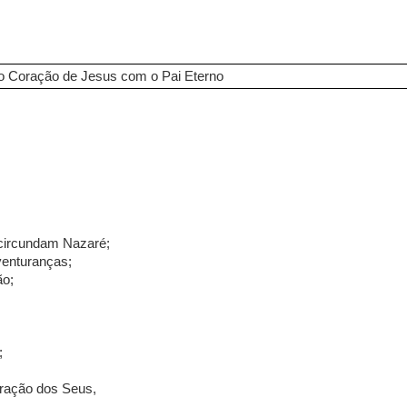
do Coração de Jesus com o Pai Eterno
 circundam Nazaré;
enturanças;
ão;
;
aração dos Seus,