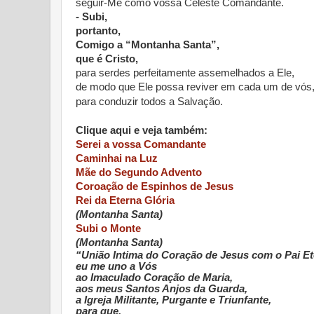
seguir-Me como vossa Celeste Comandante.
- Subi,
portanto,
Comigo a “Montanha Santa”,
que é Cristo,
para serdes perfeitamente assemelhados a Ele,
de modo que Ele possa reviver em cada um de vós
para conduzir todos a Salvação.
Clique aqui e veja também:
Serei a vossa Comandante
Caminhai na Luz
Mãe do Segundo Advento
Coroação de Espinhos de Jesus
Rei da Eterna Glória
(Montanha Santa)
Subi o Monte
(Montanha Santa)
“União Intima do Coração de Jesus com o Pai Et
eu me uno a Vós
ao Imaculado Coração de Maria,
aos meus Santos Anjos da Guarda,
a Igreja Militante, Purgante e Triunfante,
para que,