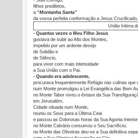
- Subi Comigo,
filhos prediletos,
a
“Montanha Santa”
da vossa perfeita conformação a Jesus Crucificado.
União Intima 
- Quantas vezes o Meu Filho Jesus
gostava de subir ao Alto dos Montes,
impelido por um ardente desejo
de Solidão e
de Silêncio,
para viver com mais intensidade
a Sua União com o Pai.
- Quando era adolescente,
procurava frequentemente Refúgio nas colinas que
num Monte promulgou a Lei Evangélica das Bem Av
no Monte Tabor viveu o êxtase da Sua Transfiguraç
em Jerusalém,
Cidade situada num Monte,
reuniu os Seus para a Última Ceia
e passou as Dolorosas horas da Sua Agonia Interior
no Monte Calvário consumou o Seu Sacrifício;
no Monte das Oliveiras deu-se a Sua definitiva sep
com a Sua Gloriosa Ascensão ao Céu.