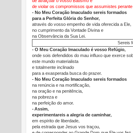
de atraiçoar o vosso Batismo e
de violar os compromissos que assumistes perante 
- No Meu Coração Imaculado sereis formados
para a Perfeita Glória do Senhor,
através do vosso empenho de vida oferecida a Ele,
no cumprimento da Vontade Divina e
na Observância da Sua Lei.
Sereis 
- O Meu Coração Imaculado é vosso Refúgio,
onde sois defendidos do mau influxo que exerce so
este mundo materialista
e totalmente inclinado
para a exasperada busca do prazer.
- No Meu Coração Imaculado sereis formados
na renúncia e na mortificação,
na oração e na penitência,
na pobreza e
na perfeição do amor.
- Assim,
experimentareis a alegria de caminhar,
em espírito de liberdade,
pela estrada que Jesus vos traçou,
e de corresponder ao Grande Dom que Ele vos fez.