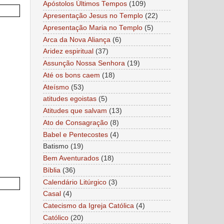
Apóstolos Últimos Tempos
(109)
Apresentação Jesus no Templo
(22)
Apresentação Maria no Templo
(5)
Arca da Nova Aliança
(6)
Aridez espiritual
(37)
Assunção Nossa Senhora
(19)
Até os bons caem
(18)
Ateísmo
(53)
atitudes egoistas
(5)
Atitudes que salvam
(13)
Ato de Consagração
(8)
Babel e Pentecostes
(4)
Batismo
(19)
Bem Aventurados
(18)
Bíblia
(36)
Calendário Litúrgico
(3)
Casal
(4)
Catecismo da Igreja Católica
(4)
Católico
(20)