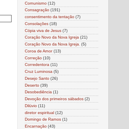
Comunismo
(12)
Consagração
(191)
consentimento da tentação
(7)
Consolações
(18)
Cópia viva de Jesus
(7)
Coração Novo da Nova Igreja
(21)
Coração Novo da Nova Igreja.
(5)
Coroa de Amor
(13)
Correção
(10)
Corredentora
(11)
Cruz Luminosa
(5)
Desejo Santo
(26)
Deserto
(39)
Desobediência
(1)
Devoção dos primeiros sábados
(2)
Dilúvio
(11)
diretor espiritual
(12)
Domingo de Ramos
(1)
Encarnação
(43)