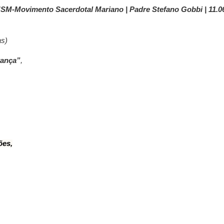
SM-Movimento Sacerdotal Mariano | Padre Stefano Gobbi | 11.0
as)
rança”
,
ões,