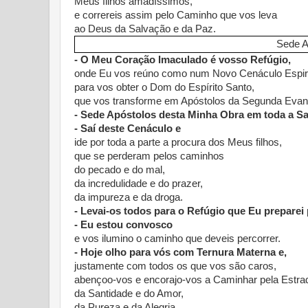
Meus filhos amadíssimos,
e correreis assim pelo Caminho que vos leva
ao Deus da Salvação e da Paz.
Sede A
- O Meu Coração Imaculado é vosso Refúgio,
onde Eu vos reúno como num Novo Cenáculo Espiri
para vos obter o Dom do Espírito Santo,
que vos transforme em Apóstolos da Segunda Evan
- Sede Apóstolos desta Minha Obra em toda a S
- Saí deste Cenáculo e
ide por toda a parte a procura dos Meus filhos,
que se perderam pelos caminhos
do pecado e do mal,
da incredulidade e do prazer,
da impureza e da droga.
- Levai-os todos para o Refúgio que Eu preparei 
- Eu estou convosco
e vos ilumino o caminho que deveis percorrer.
- Hoje olho para vós com Ternura Materna e,
justamente com todos os que vos são caros,
abençoo-vos e encorajo-vos a Caminhar pela Estra
da Santidade e do Amor,
da Pureza e da Alegria.