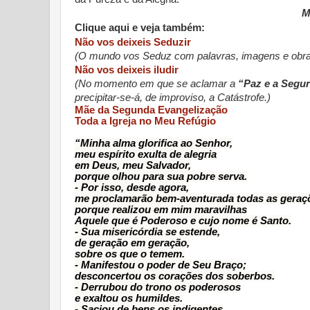
M
Clique aqui e veja também:
Não vos deixeis Seduzir
(O mundo vos Seduz com palavras, imagens e obr
Não vos deixeis iludir
(No momento em que se aclamar a
“Paz e a Segu
precipitar-se-á, de improviso, a Catástrofe.)
Mãe da Segunda Evangelização
Toda a Igreja no Meu Refúgio
“Minha alma glorifica ao Senhor,
meu espírito exulta de alegria
em Deus, meu Salvador,
porque olhou para sua pobre serva.
- Por isso, desde agora,
me proclamarão bem-aventurada todas as geraç
porque realizou em mim maravilhas
Aquele que é Poderoso e cujo nome é Santo.
- Sua misericórdia se estende,
de geração em geração,
sobre os que o temem.
- Manifestou o poder de Seu Braço;
desconcertou os corações dos soberbos.
- Derrubou do trono os poderosos
e exaltou os humildes.
- Saciou de bens os indigentes