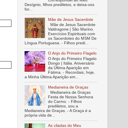
Correspondei ao Meu
Desígnio, filhos prediletos, e deixa-vos
for...
Mãe de Jesus Sacerdote
Mãe de Jesus Sacerdote
Valdragone | São Marino.
Exercícios Espirituais com
os Sacerdotes do MSM De
Língua Portuguesa. - Filhos predi...
O Anjo do Primeiro Flagelo
O Anjo do Primeiro Flagelo
Dongo | Itália. Aniversário
da Última Aparição em
Fátima. - Recordais, hoje,
a Minha Última Aparição em...
Medianeira de Graças
Medianeira de Graças
Festa de Nossa Senhora
do Carmo. - Filhos
prediletos, sou a
Medianeira de Graças. - A Graça é a
própria vida de...
As ciladas do Meu