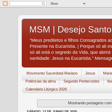
MSM | Desejo Santo
“Meus prediletos e filhos Consagrados ao
Presente na Eucaristia. | Porque só ali e
só ali está o segredo da Vida, que abrir
santidade: Jesus na Eucaristia.” Mensag
Movimento Sacerdotal Mariano
Jesus
Mari
Potências da alma
Segundo Pentecostes
Il
Calendário Litúrgico 2026
Mostrando postagens co
SÁBADO, 13 DE JUNHO DE 2026