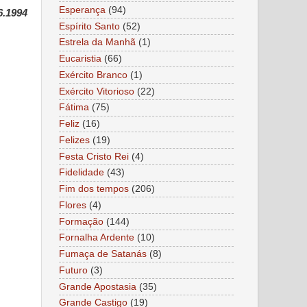
Esperança
(94)
6.1994
Espírito Santo
(52)
Estrela da Manhã
(1)
Eucaristia
(66)
Exército Branco
(1)
Exército Vitorioso
(22)
Fátima
(75)
Feliz
(16)
Felizes
(19)
Festa Cristo Rei
(4)
Fidelidade
(43)
Fim dos tempos
(206)
Flores
(4)
Formação
(144)
Fornalha Ardente
(10)
Fumaça de Satanás
(8)
Futuro
(3)
Grande Apostasia
(35)
Grande Castigo
(19)