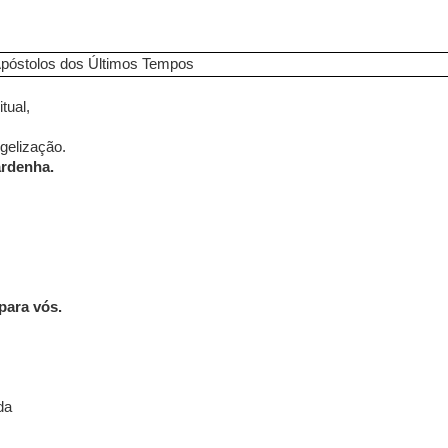
póstolos dos Últimos Tempos
tual,
gelização.
ardenha.
para vós.
da