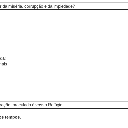
 da miséria, corrupção e da impiedade?
ada;
mais
ação Imaculado é vosso Refúgio
sos tempos.