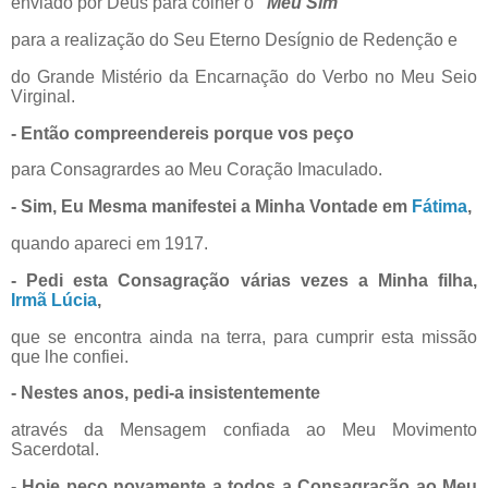
enviado por Deus para colher o
“Meu Sim”
para a realização do Seu Eterno Desígnio de Redenção e
do Grande Mistério da Encarnação do Verbo no Meu Seio
Virginal.
- Então compreendereis porque vos peço
para Consagrardes ao Meu Coração Imaculado.
- Sim, Eu Mesma manifestei a Minha Vontade em
Fátima
,
quando apareci em 1917.
- Pedi esta Consagração várias vezes a Minha filha,
Irmã Lúcia
,
que se encontra ainda na terra, para cumprir esta missão
que lhe confiei.
- Nestes anos, pedi-a insistentemente
através da Mensagem confiada ao Meu Movimento
Sacerdotal.
- Hoje peço novamente a todos a Consagração ao Meu