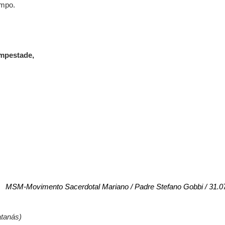
empo.
empestade,
.
MSM-Movimento Sacerdotal Mariano / Padre Stefano Gobbi / 31.0
atanás)