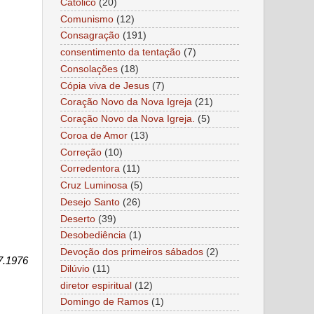
Católico
(20)
Comunismo
(12)
Consagração
(191)
consentimento da tentação
(7)
Consolações
(18)
Cópia viva de Jesus
(7)
Coração Novo da Nova Igreja
(21)
Coração Novo da Nova Igreja.
(5)
Coroa de Amor
(13)
Correção
(10)
Corredentora
(11)
Cruz Luminosa
(5)
Desejo Santo
(26)
Deserto
(39)
Desobediência
(1)
Devoção dos primeiros sábados
(2)
7.1976
Dilúvio
(11)
diretor espiritual
(12)
Domingo de Ramos
(1)