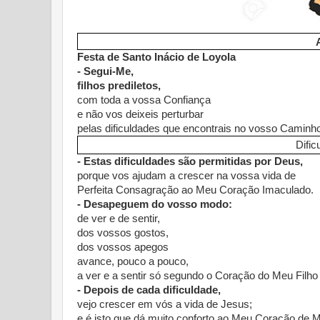
Festa de Santo Inácio de Loyola
- Segui-Me,
filhos prediletos,
com toda a vossa Confiança
e não vos deixeis perturbar
pelas dificuldades que encontrais no vosso Caminh
Dific
- Estas dificuldades são permitidas por Deus,
porque vos ajudam a crescer na vossa vida de
Perfeita Consagração ao Meu Coração Imaculado.
- Desapeguem do vosso modo:
de ver e de sentir,
dos vossos gostos,
dos vossos apegos
avance, pouco a pouco,
a ver e a sentir só segundo o Coração do Meu Filho
- Depois de cada dificuldade,
vejo crescer em vós a vida de Jesus;
e é isto que dá muito conforto ao Meu Coração de 