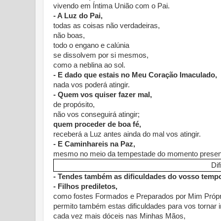
vivendo em Íntima União com o Pai.
- A Luz do Pai,
todas as coisas não verdadeiras,
não boas,
todo o engano e calúnia
se dissolvem por si mesmos,
como a neblina ao sol.
- E dado que estais no Meu Coração Imaculado,
nada vos poderá atingir.
- Quem vos quiser fazer mal,
de propósito,
não vos conseguirá atingir;
quem proceder de boa fé,
receberá a Luz antes ainda do mal vos atingir.
- E Caminhareis na Paz,
mesmo no meio da tempestade do momento presen
Di
- Tendes também as dificuldades do vosso temp
- Filhos prediletos,
como fostes Formados e Preparados por Mim Própr
permito também estas dificuldades para vos tornar 
cada vez mais dóceis nas Minhas Mãos,