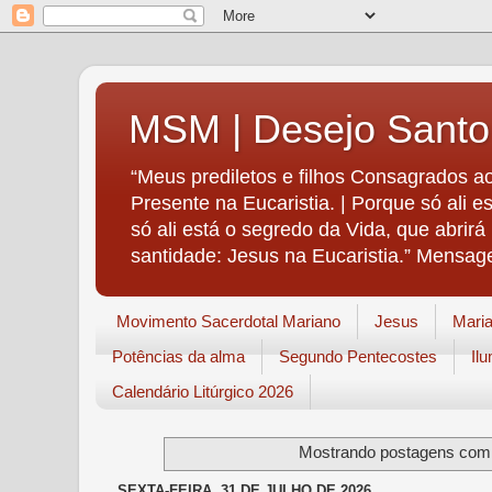
MSM | Desejo Santo
“Meus prediletos e filhos Consagrados ao
Presente na Eucaristia. | Porque só ali e
só ali está o segredo da Vida, que abrir
santidade: Jesus na Eucaristia.” Mensag
Movimento Sacerdotal Mariano
Jesus
Mari
Potências da alma
Segundo Pentecostes
Il
Calendário Litúrgico 2026
Mostrando postagens co
SEXTA-FEIRA, 31 DE JULHO DE 2026