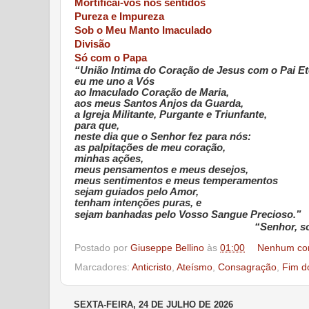
Mortificai-vos nos sentidos
Pureza e Impureza
Sob o Meu Manto Imaculado
Divisão
Só com o Papa
“União Intima do Coração de Jesus com o Pai Et
eu me uno a Vós
ao Imaculado Coração de Maria,
aos meus Santos Anjos da Guarda,
a Igreja Militante, Purgante e Triunfante,
para que,
neste dia que o Senhor fez para nós:
as palpitações de meu coração,
minhas ações,
meus pensamentos e meus desejos,
meus sentimentos e meus temperamentos
sejam guiados pelo Amor,
tenham intenções puras, e
sejam banhadas pelo Vosso Sangue Precioso.”
“Senhor, so
Postado por
Giuseppe Bellino
às
01:00
Nenhum co
Marcadores:
Anticristo
,
Ateísmo
,
Consagração
,
Fim d
SEXTA-FEIRA, 24 DE JULHO DE 2026