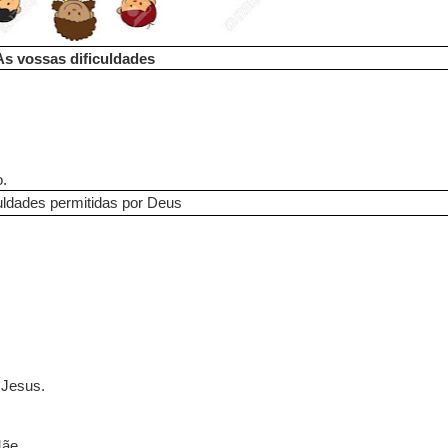
As vossas dificuldades
o.
uldades permitidas por Deus
 Jesus.
Mãe.