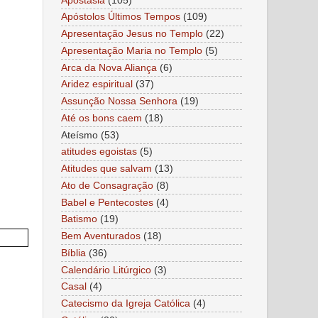
Apostasia
(105)
Apóstolos Últimos Tempos
(109)
Apresentação Jesus no Templo
(22)
Apresentação Maria no Templo
(5)
Arca da Nova Aliança
(6)
Aridez espiritual
(37)
Assunção Nossa Senhora
(19)
Até os bons caem
(18)
Ateísmo
(53)
atitudes egoistas
(5)
Atitudes que salvam
(13)
Ato de Consagração
(8)
Babel e Pentecostes
(4)
Batismo
(19)
Bem Aventurados
(18)
Bíblia
(36)
Calendário Litúrgico
(3)
Casal
(4)
Catecismo da Igreja Católica
(4)