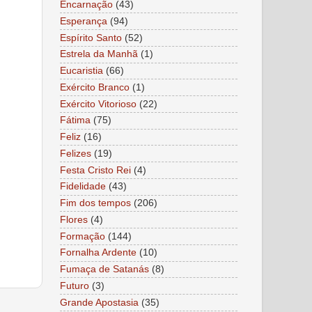
Encarnação
(43)
Esperança
(94)
Espírito Santo
(52)
Estrela da Manhã
(1)
Eucaristia
(66)
Exército Branco
(1)
Exército Vitorioso
(22)
Fátima
(75)
Feliz
(16)
Felizes
(19)
Festa Cristo Rei
(4)
Fidelidade
(43)
Fim dos tempos
(206)
Flores
(4)
Formação
(144)
Fornalha Ardente
(10)
Fumaça de Satanás
(8)
Futuro
(3)
Grande Apostasia
(35)