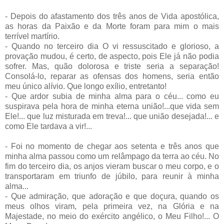
- Depois do afastamento dos três anos de Vida apostólica,
as horas da Paixão e da Morte foram para mim o mais
terrível martírio.
- Quando no terceiro dia O vi ressuscitado e glorioso, a
provação mudou, é certo, de aspecto, pois Ele já não podia
sofrer. Mas, quão dolorosa e triste seria a separação!
Consolá-lo, reparar as ofensas dos homens, seria então
meu único alívio. Que longo exílio, entretanto!
- Que ardor subia de minha alma para o céu... como eu
suspirava pela hora de minha eterna união!...que vida sem
Ele!... que luz misturada em treva!... que união desejada!... e
como Ele tardava a vir!...
- Foi no momento de chegar aos setenta e três anos que
minha alma passou como um relâmpago da terra ao céu. No
fim do terceiro dia, os anjos vieram buscar o meu corpo, e o
transportaram em triunfo de júbilo, para reunir à minha
alma...
- Que admiração, que adoração e que doçura, quando os
meus olhos viram, pela primeira vez, na Glória e na
Majestade, no meio do exército angélico, o Meu Filho!... O