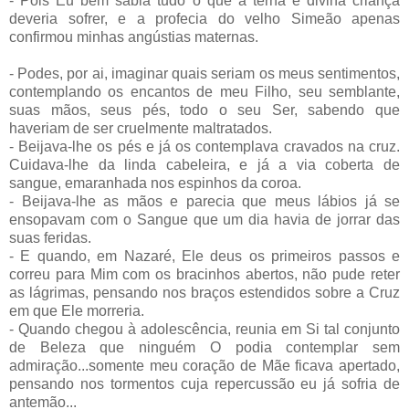
- Pois Eu bem sabia tudo o que a terna e divina criança
deveria sofrer, e a profecia do velho Simeão apenas
confirmou minhas angústias maternas.
- Podes, por ai, imaginar quais seriam os meus sentimentos,
contemplando os encantos de meu Filho, seu semblante,
suas mãos, seus pés, todo o seu Ser, sabendo que
haveriam de ser cruelmente maltratados.
- Beijava-lhe os pés e já os contemplava cravados na cruz.
Cuidava-lhe da linda cabeleira, e já a via coberta de
sangue, emaranhada nos espinhos da coroa.
- Beijava-lhe as mãos e parecia que meus lábios já se
ensopavam com o Sangue que um dia havia de jorrar das
suas feridas.
- E quando, em Nazaré, Ele deus os primeiros passos e
correu para Mim com os bracinhos abertos, não pude reter
as lágrimas, pensando nos braços estendidos sobre a Cruz
em que Ele
morreria.
- Quando chegou à adolescência, reunia em Si tal conjunto
de Beleza que ninguém O podia contemplar sem
admiração...somente meu coração de Mãe ficava apertado,
pensando nos tormentos cuja repercussão eu já sofria de
antemão...