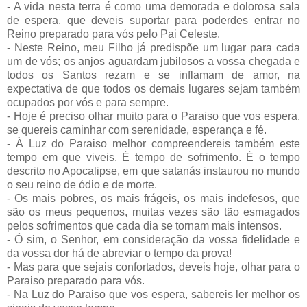
- A vida nesta terra é como uma demorada e dolorosa sala
de espera, que deveis suportar para poderdes entrar no
Reino preparado para vós pelo Pai Celeste.
- Neste Reino, meu Filho já predispõe um lugar para cada
um de vós; os anjos aguardam jubilosos a vossa chegada e
todos os Santos rezam e se inflamam de amor, na
expectativa de que todos os demais lugares sejam também
ocupados por vós e para sempre.
- Hoje é preciso olhar muito para o Paraiso que vos espera,
se quereis caminhar com serenidade, esperança e fé.
- À Luz do Paraiso melhor compreendereis também este
tempo em que viveis. É tempo de sofrimento. É o tempo
descrito no Apocalipse, em que satanás instaurou no mundo
o seu reino de ódio e de morte.
- Os mais pobres, os mais frágeis, os mais indefesos, que
são os meus pequenos, muitas vezes são tão esmagados
pelos sofrimentos que cada dia se tornam mais intensos.
- Ó sim, o Senhor, em consideração da vossa fidelidade e
da vossa dor há de abreviar o tempo da prova!
- Mas para que sejais confortados, deveis hoje, olhar para o
Paraiso preparado para vós.
- Na Luz do Paraiso que vos espera, sabereis ler melhor os