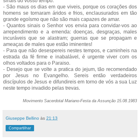
sinais do vosso tempo.
- São maus os dias em que viveis, porque os corações dos
homens se tornaram áridos e frios, enclausurados em tão
grande egoísmo que não são mais capazes de amar.
- Quantos sinais o Senhor vos envia para convidar-vos ao
arrependimento e a emenda: doenças, desgraças, males
incuráveis que se alastram; guerras que se propagam e
ameaças de males que estão iminentes!
- Para que não desespereis nestes tempos, e caminheis na
estrada da fé firme e inabalável, é urgente viver com os
olhos voltados para o Paraiso.
- Desejo que se volte a pratica do jejum, tão recomendado
por Jesus no Evangelho. Sereis então verdadeiros
discípulos de Jesus e difundireis em torno de vós a sua Luz
neste tempo invadido pelas trevas.
Movimento Sacerdotal Mariano-Festa da Assunção 15.08.1983
Giuseppe Bellino
às
21:13
Compartilhar