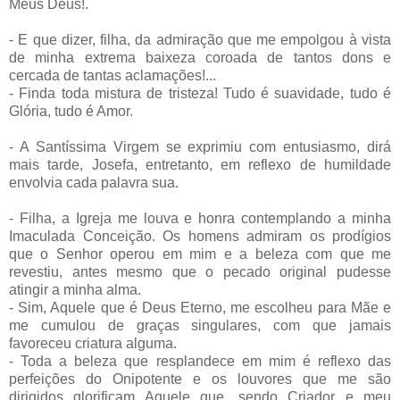
Meus Deus!.
- E que dizer, filha, da admiração que me empolgou à vista
de minha extrema baixeza coroada de tantos dons e
cercada de tantas aclamações!...
- Finda toda mistura de tristeza! Tudo é suavidade, tudo é
Glória, tudo é Amor.
- A Santíssima Virgem se exprimiu com entusiasmo, dirá
mais tarde, Josefa, entretanto, em reflexo de humildade
envolvia cada palavra sua.
- Filha, a Igreja me louva e honra contemplando a minha
Imaculada Conceição. Os homens admiram os prodígios
que o Senhor operou em mim e a beleza com que me
revestiu, antes mesmo que o pecado original pudesse
atingir a minha alma.
- Sim, Aquele que é Deus Eterno, me escolheu para Mãe e
me cumulou de graças singulares, com que jamais
favoreceu criatura alguma.
- Toda a beleza que resplandece em mim é reflexo das
perfeições do Onipotente e os louvores que me são
dirigidos glorificam Aquele que, sendo Criador e meu